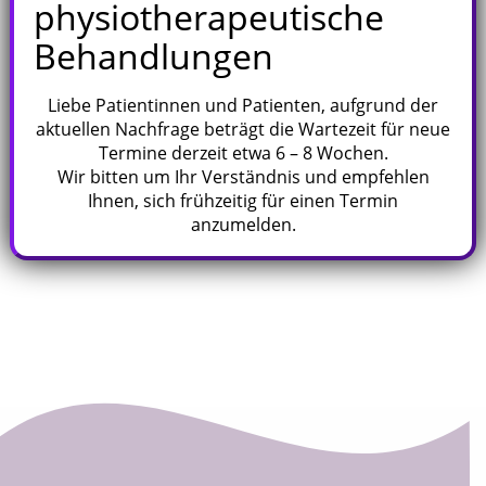
physiotherapeutische
Folgende therapiebegleitende Maßnahmen
Behandlungen
bieten wir an:
Leistungssportbetreuung
Liebe Patientinnen und Patienten, aufgrund der
Verein- u. Spitzensportlerbetreuung
aktuellen Nachfrage beträgt die Wartezeit für neue
Deutscher Gehörlosensportverband
Termine derzeit etwa 6 – 8 Wochen.
verschiedene Fußballvereine der
Wir bitten um Ihr Verständnis und empfehlen
Umgebung
Ihnen, sich frühzeitig für einen Termin
anzumelden.